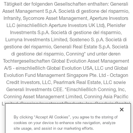
Tätigkeit der folgenden Gesellschaften enthalten: Generali 
Asset Management S.p.A. Società di gestione del risparmio, 
Infranity, Sycomore Asset Management, Aperture Investors 
LLC (einschließlich Aperture Investors UK Ltd), Plenisfer 
Investments S.p.A. Società di gestione del risparmio, 
Lumyna Investments Limited, Sosteneo S. p.A. Società di 
gestione del risparmio, Generali Real Estate S.p.A. Società 
di gestione del risparmio, Conning* und unter deren 
Tochtergesellschaften Global Evolution Asset Management 
A/S - einschließlich Global Evolution USA, LLC und Global 
Evolution Fund Management Singapore Pte. Ltd - Octagon 
Credit Investors, LLC, Pearlmark Real Estate, LLC sowie 
Generali Investments CEE. *Einschließlich Conning, Inc, 
Conning Asset Management Limited, Conning Asia Pacific 
Limited, Conning Investment Products, Inc, Goodwin Capital 
Advisers, Inc. (zusammen "Conning").
By clicking “Accept All Cookies”, you agree to the storing of
cookies on your device to enhance site navigation, analyze
RECHTLICHE HINWEISE
COOKIE-RICHTLINIE
site usage, and assist in our marketing efforts.