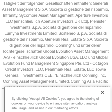
Tätigkeit der folgenden Gesellschaften enthalten: Generali 
Asset Management S.p.A. Società di gestione del risparmio, 
Infranity, Sycomore Asset Management, Aperture Investors 
LLC (einschließlich Aperture Investors UK Ltd), Plenisfer 
Investments S.p.A. Società di gestione del risparmio, 
Lumyna Investments Limited, Sosteneo S. p.A. Società di 
gestione del risparmio, Generali Real Estate S.p.A. Società 
di gestione del risparmio, Conning* und unter deren 
Tochtergesellschaften Global Evolution Asset Management 
A/S - einschließlich Global Evolution USA, LLC und Global 
Evolution Fund Management Singapore Pte. Ltd - Octagon 
Credit Investors, LLC, Pearlmark Real Estate, LLC sowie 
Generali Investments CEE. *Einschließlich Conning, Inc, 
Conning Asset Management Limited, Conning Asia Pacific 
Limited, Conning Investment Products, Inc, Goodwin Capital 
Advisers, Inc. (zusammen "Conning").
By clicking “Accept All Cookies”, you agree to the storing of
cookies on your device to enhance site navigation, analyze
RECHTLICHE HINWEISE
COOKIE-RICHTLINIE
site usage, and assist in our marketing efforts.