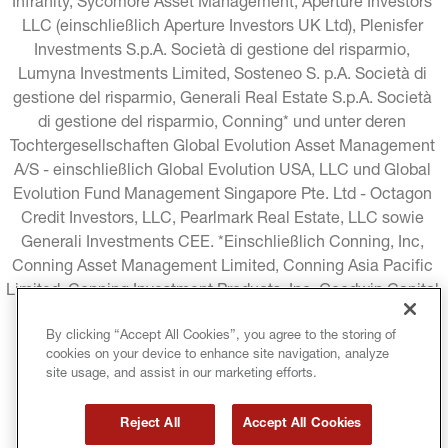
Infranity, Sycomore Asset Management, Aperture Investors 
LLC (einschließlich Aperture Investors UK Ltd), Plenisfer 
Investments S.p.A. Società di gestione del risparmio, 
Lumyna Investments Limited, Sosteneo S. p.A. Società di 
gestione del risparmio, Generali Real Estate S.p.A. Società 
di gestione del risparmio, Conning* und unter deren 
Tochtergesellschaften Global Evolution Asset Management 
A/S - einschließlich Global Evolution USA, LLC und Global 
Evolution Fund Management Singapore Pte. Ltd - Octagon 
Credit Investors, LLC, Pearlmark Real Estate, LLC sowie 
Generali Investments CEE. *Einschließlich Conning, Inc, 
Conning Asset Management Limited, Conning Asia Pacific 
Limited, Conning Investment Products, Inc, Goodwin Capital 
Advisers, Inc. (zusammen "Conning").
By clicking “Accept All Cookies”, you agree to the storing of
cookies on your device to enhance site navigation, analyze
RECHTLICHE HINWEISE
COOKIE-RICHTLINIE
site usage, and assist in our marketing efforts.
DATENSCHUTZRICHTLINIE
Reject All
Accept All Cookies