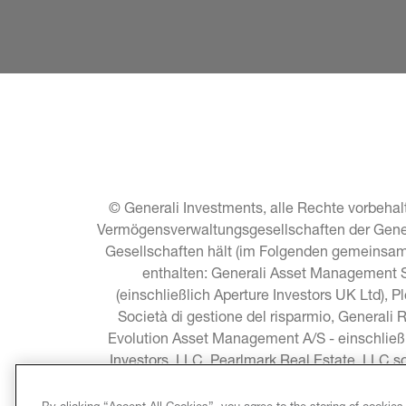
© Generali Investments, alle Rechte vorbehalt
Vermögensverwaltungsgesellschaften der General
Gesellschaften hält (im Folgenden gemeinsam 
enthalten: Generali Asset Management S.
(einschließlich Aperture Investors UK Ltd), P
Società di gestione del risparmio, Generali 
Evolution Asset Management A/S - einschließ
Investors, LLC, Pearlmark Real Estate, LLC 
Asia Pacific Limited, C