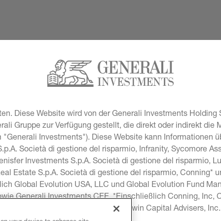
en. Diese Website wird von der Generali Investments Holding S
i Gruppe zur Verfügung gestellt, die direkt oder indirekt die 
"Generali Investments"). Diese Website kann Informationen übe
p.A. Società di gestione del risparmio, Infranity, Sycomore A
lenisfer Investments S.p.A. Società di gestione del risparmio, 
Real Estate S.p.A. Società di gestione del risparmio, Conning* 
lich Global Evolution USA, LLC und Global Evolution Fund Man
sowie Generali Investments CEE. *Einschließlich Conning, Inc
onning Investment Products, Inc, Goodwin Capital Advisers, In