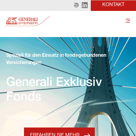
KONTAKT
Speziell für den Einsatz in fondsgebundenen 
Versicherungen
Generali Exklusiv 
Fonds
Neue Wege gehen
ERFAHREN SIE MEHR