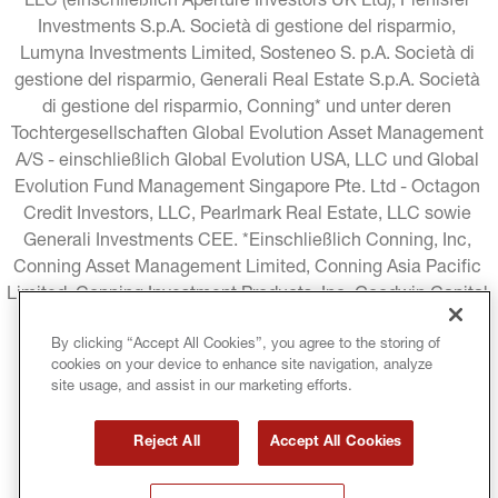
LLC (einschließlich Aperture Investors UK Ltd), Plenisfer 
Investments S.p.A. Società di gestione del risparmio, 
Lumyna Investments Limited, Sosteneo S. p.A. Società di 
gestione del risparmio, Generali Real Estate S.p.A. Società 
di gestione del risparmio, Conning* und unter deren 
Tochtergesellschaften Global Evolution Asset Management 
A/S - einschließlich Global Evolution USA, LLC und Global 
Evolution Fund Management Singapore Pte. Ltd - Octagon 
Credit Investors, LLC, Pearlmark Real Estate, LLC sowie 
Generali Investments CEE. *Einschließlich Conning, Inc, 
Conning Asset Management Limited, Conning Asia Pacific 
Limited, Conning Investment Products, Inc, Goodwin Capital 
Advisers, Inc. (zusammen "Conning").
By clicking “Accept All Cookies”, you agree to the storing of
cookies on your device to enhance site navigation, analyze
RECHTLICHE HINWEISE
COOKIE-RICHTLINIE
site usage, and assist in our marketing efforts.
DATENSCHUTZRICHTLINIE
Reject All
Accept All Cookies
GESCHÄFTSBEDINGUNGEN