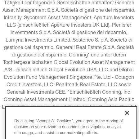
Tätigkeit der folgenden Gesellschaften enthalten: Generali 
Asset Management S.p.A. Società di gestione del risparmio, 
Infranity, Sycomore Asset Management, Aperture Investors 
LLC (einschließlich Aperture Investors UK Ltd), Plenisfer 
Investments S.p.A. Società di gestione del risparmio, 
Lumyna Investments Limited, Sosteneo S. p.A. Società di 
gestione del risparmio, Generali Real Estate S.p.A. Società 
di gestione del risparmio, Conning* und unter deren 
Tochtergesellschaften Global Evolution Asset Management 
A/S - einschließlich Global Evolution USA, LLC und Global 
Evolution Fund Management Singapore Pte. Ltd - Octagon 
Credit Investors, LLC, Pearlmark Real Estate, LLC sowie 
Generali Investments CEE. *Einschließlich Conning, Inc, 
Conning Asset Management Limited, Conning Asia Pacific 
Limited, Conning Investment Products, Inc, Goodwin Capital 
Advisers, Inc. (zusammen "Conning").
By clicking “Accept All Cookies”, you agree to the storing of
cookies on your device to enhance site navigation, analyze
RECHTLICHE HINWEISE
COOKIE-RICHTLINIE
site usage, and assist in our marketing efforts.