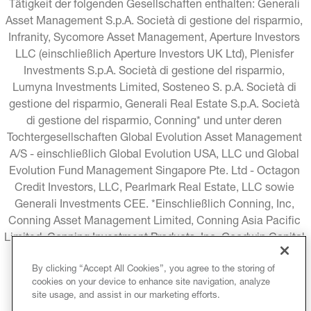
Tätigkeit der folgenden Gesellschaften enthalten: Generali 
Asset Management S.p.A. Società di gestione del risparmio, 
Infranity, Sycomore Asset Management, Aperture Investors 
LLC (einschließlich Aperture Investors UK Ltd), Plenisfer 
Investments S.p.A. Società di gestione del risparmio, 
Lumyna Investments Limited, Sosteneo S. p.A. Società di 
gestione del risparmio, Generali Real Estate S.p.A. Società 
di gestione del risparmio, Conning* und unter deren 
Tochtergesellschaften Global Evolution Asset Management 
A/S - einschließlich Global Evolution USA, LLC und Global 
Evolution Fund Management Singapore Pte. Ltd - Octagon 
Credit Investors, LLC, Pearlmark Real Estate, LLC sowie 
Generali Investments CEE. *Einschließlich Conning, Inc, 
Conning Asset Management Limited, Conning Asia Pacific 
Limited, Conning Investment Products, Inc, Goodwin Capital 
Advisers, Inc. (zusammen "Conning").
By clicking “Accept All Cookies”, you agree to the storing of
cookies on your device to enhance site navigation, analyze
RECHTLICHE HINWEISE
COOKIE-RICHTLINIE
site usage, and assist in our marketing efforts.