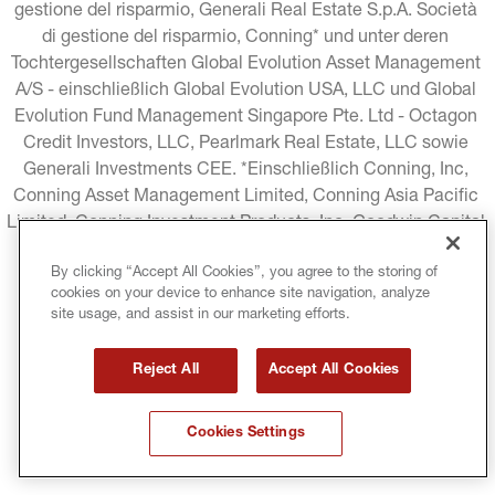
gestione del risparmio, Generali Real Estate S.p.A. Società 
di gestione del risparmio, Conning* und unter deren 
Tochtergesellschaften Global Evolution Asset Management 
A/S - einschließlich Global Evolution USA, LLC und Global 
Evolution Fund Management Singapore Pte. Ltd - Octagon 
Credit Investors, LLC, Pearlmark Real Estate, LLC sowie 
Generali Investments CEE. *Einschließlich Conning, Inc, 
Conning Asset Management Limited, Conning Asia Pacific 
Limited, Conning Investment Products, Inc, Goodwin Capital 
Advisers, Inc. (zusammen "Conning").
By clicking “Accept All Cookies”, you agree to the storing of
cookies on your device to enhance site navigation, analyze
RECHTLICHE HINWEISE
COOKIE-RICHTLINIE
site usage, and assist in our marketing efforts.
DATENSCHUTZRICHTLINIE
Reject All
Accept All Cookies
GESCHÄFTSBEDINGUNGEN
Cookies Settings
URHEBERRECHTSSCHUTZ
MIFID
GLOSSAR