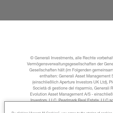
© Generali Investments, alle Rechte vorbehalt
Vermögensverwaltungsgesellschaften der General
Gesellschaften hält (im Folgenden gemeinsam 
enthalten: Generali Asset Management S.
(einschließlich Aperture Investors UK Ltd), P
Società di gestione del risparmio, Generali 
Evolution Asset Management A/S - einschließ
Investors, LLC, Pearlmark Real Estate, LLC 
Asia Pacific Limited, C