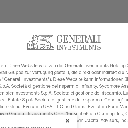
en. Diese Website wird von der Generali Investments Holding S
i Gruppe zur Verfügung gestellt, die direkt oder indirekt die 
"Generali Investments"). Diese Website kann Informationen übe
p.A. Società di gestione del risparmio, Infranity, Sycomore A
lenisfer Investments S.p.A. Società di gestione del risparmio, 
Real Estate S.p.A. Società di gestione del risparmio, Conning* 
lich Global Evolution USA, LLC und Global Evolution Fund Man
sowie Generali Investments CEE. *Einschließlich Conning, Inc
onning Investment Products, Inc, Goodwin Capital Advisers, In