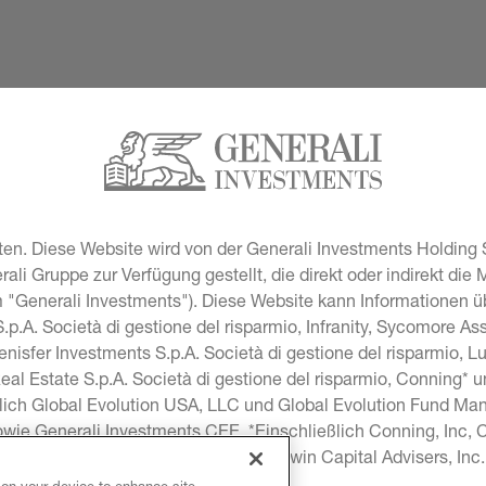
en. Diese Website wird von der Generali Investments Holding S
i Gruppe zur Verfügung gestellt, die direkt oder indirekt die 
"Generali Investments"). Diese Website kann Informationen übe
p.A. Società di gestione del risparmio, Infranity, Sycomore A
lenisfer Investments S.p.A. Società di gestione del risparmio, 
Real Estate S.p.A. Società di gestione del risparmio, Conning* 
lich Global Evolution USA, LLC und Global Evolution Fund Man
sowie Generali Investments CEE. *Einschließlich Conning, Inc
onning Investment Products, Inc, Goodwin Capital Advisers, In