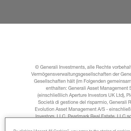
© Generali Investments, alle Rechte vorbehalt
Vermögensverwaltungsgesellschaften der General
Gesellschaften hält (im Folgenden gemeinsam 
enthalten: Generali Asset Management S.
(einschließlich Aperture Investors UK Ltd), P
Società di gestione del risparmio, Generali 
Evolution Asset Management A/S - einschließ
Investors, LLC, Pearlmark Real Estate, LLC 
Asia Pacific Limited, C