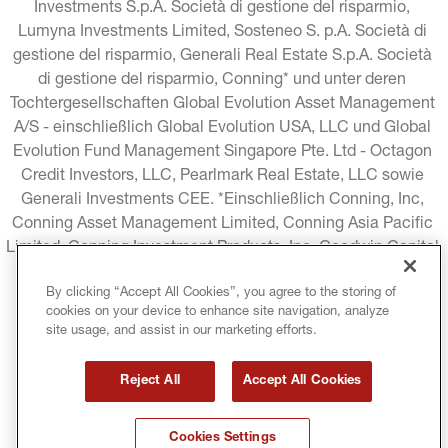
Investments S.p.A. Società di gestione del risparmio, 
Lumyna Investments Limited, Sosteneo S. p.A. Società di 
gestione del risparmio, Generali Real Estate S.p.A. Società 
di gestione del risparmio, Conning* und unter deren 
Tochtergesellschaften Global Evolution Asset Management 
A/S - einschließlich Global Evolution USA, LLC und Global 
Evolution Fund Management Singapore Pte. Ltd - Octagon 
Credit Investors, LLC, Pearlmark Real Estate, LLC sowie 
Generali Investments CEE. *Einschließlich Conning, Inc, 
Conning Asset Management Limited, Conning Asia Pacific 
Limited, Conning Investment Products, Inc, Goodwin Capital 
Advisers, Inc. (zusammen "Conning").
By clicking “Accept All Cookies”, you agree to the storing of
cookies on your device to enhance site navigation, analyze
RECHTLICHE HINWEISE
COOKIE-RICHTLINIE
site usage, and assist in our marketing efforts.
DATENSCHUTZRICHTLINIE
Reject All
Accept All Cookies
GESCHÄFTSBEDINGUNGEN
Cookies Settings