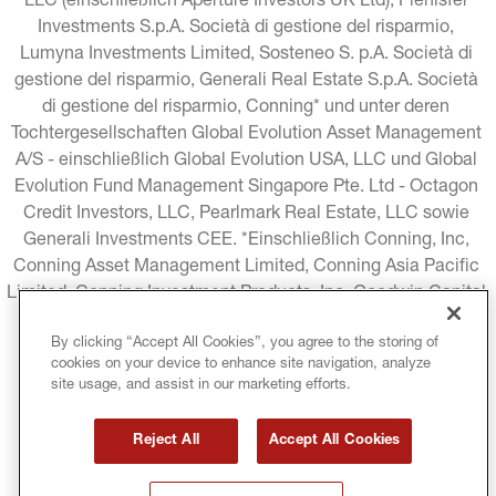
LLC (einschließlich Aperture Investors UK Ltd), Plenisfer 
Investments S.p.A. Società di gestione del risparmio, 
Lumyna Investments Limited, Sosteneo S. p.A. Società di 
gestione del risparmio, Generali Real Estate S.p.A. Società 
di gestione del risparmio, Conning* und unter deren 
Tochtergesellschaften Global Evolution Asset Management 
A/S - einschließlich Global Evolution USA, LLC und Global 
Evolution Fund Management Singapore Pte. Ltd - Octagon 
Credit Investors, LLC, Pearlmark Real Estate, LLC sowie 
Generali Investments CEE. *Einschließlich Conning, Inc, 
Conning Asset Management Limited, Conning Asia Pacific 
Limited, Conning Investment Products, Inc, Goodwin Capital 
Advisers, Inc. (zusammen "Conning").
By clicking “Accept All Cookies”, you agree to the storing of
cookies on your device to enhance site navigation, analyze
RECHTLICHE HINWEISE
COOKIE-RICHTLINIE
site usage, and assist in our marketing efforts.
DATENSCHUTZRICHTLINIE
Reject All
Accept All Cookies
GESCHÄFTSBEDINGUNGEN