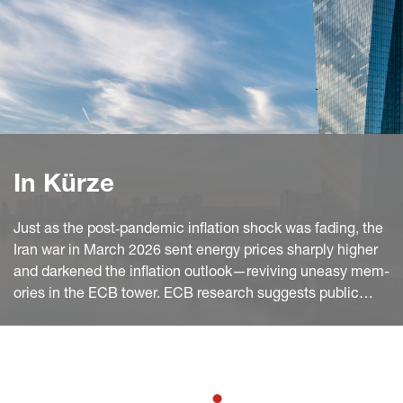
In Kürze
Just as the post‑pandemic inflation shock was fading, the
Iran war in March 2026 sent energy prices sharply higher
and darkened the inflation outlook—reviving uneasy mem-
ories in the ECB tower. ECB research suggests public
trust did weaken during the last surge: Eurobarometer net
trust in the ECB turned negative in early 2022, and CES
mi-crodata show the “no trust at all” group rising by late
2023.