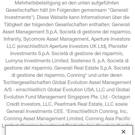
Mehrheitsbeteiligung an den unten aufgeführten 
Gesellschaften hält (im Folgenden gemeinsam "Generali 
Investments"). Diese Website kann Informationen über die 
Tätigkeit der folgenden Gesellschaften enthalten: Generali 
Asset Management S.p.A. Società di gestione del risparmio, 
Infranity, Sycomore Asset Management, Aperture Investors 
LLC (einschließlich Aperture Investors UK Ltd), Plenisfer 
Investments S.p.A. Società di gestione del risparmio, 
Lumyna Investments Limited, Sosteneo S. p.A. Società di 
gestione del risparmio, Generali Real Estate S.p.A. Società 
di gestione del risparmio, Conning* und unter deren 
Tochtergesellschaften Global Evolution Asset Management 
A/S - einschließlich Global Evolution USA, LLC und Global 
Evolution Fund Management Singapore Pte. Ltd - Octagon 
Credit Investors, LLC, Pearlmark Real Estate, LLC sowie 
Generali Investments CEE. *Einschließlich Conning, Inc, 
Conning Asset Management Limited, Conning Asia Pacific 
Limited, Conning Investment Products, Inc, Goodwin Capital 
Advisers, Inc. (zusammen "Conning").