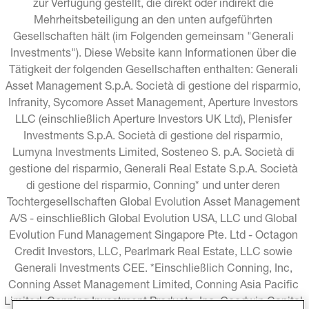
zur Verfügung gestellt, die direkt oder indirekt die 
Mehrheitsbeteiligung an den unten aufgeführten 
Gesellschaften hält (im Folgenden gemeinsam "Generali 
Investments"). Diese Website kann Informationen über die 
Tätigkeit der folgenden Gesellschaften enthalten: Generali 
Asset Management S.p.A. Società di gestione del risparmio, 
Infranity, Sycomore Asset Management, Aperture Investors 
LLC (einschließlich Aperture Investors UK Ltd), Plenisfer 
Investments S.p.A. Società di gestione del risparmio, 
Lumyna Investments Limited, Sosteneo S. p.A. Società di 
gestione del risparmio, Generali Real Estate S.p.A. Società 
di gestione del risparmio, Conning* und unter deren 
Tochtergesellschaften Global Evolution Asset Management 
A/S - einschließlich Global Evolution USA, LLC und Global 
Evolution Fund Management Singapore Pte. Ltd - Octagon 
Credit Investors, LLC, Pearlmark Real Estate, LLC sowie 
Generali Investments CEE. *Einschließlich Conning, Inc, 
Conning Asset Management Limited, Conning Asia Pacific 
Limited, Conning Investment Products, Inc, Goodwin Capital 