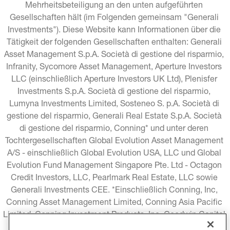
Mehrheitsbeteiligung an den unten aufgeführten 
Gesellschaften hält (im Folgenden gemeinsam "Generali 
Investments"). Diese Website kann Informationen über die 
Tätigkeit der folgenden Gesellschaften enthalten: Generali 
Asset Management S.p.A. Società di gestione del risparmio, 
Infranity, Sycomore Asset Management, Aperture Investors 
LLC (einschließlich Aperture Investors UK Ltd), Plenisfer 
Investments S.p.A. Società di gestione del risparmio, 
Lumyna Investments Limited, Sosteneo S. p.A. Società di 
gestione del risparmio, Generali Real Estate S.p.A. Società 
di gestione del risparmio, Conning* und unter deren 
Tochtergesellschaften Global Evolution Asset Management 
A/S - einschließlich Global Evolution USA, LLC und Global 
Evolution Fund Management Singapore Pte. Ltd - Octagon 
Credit Investors, LLC, Pearlmark Real Estate, LLC sowie 
Generali Investments CEE. *Einschließlich Conning, Inc, 
Conning Asset Management Limited, Conning Asia Pacific 
Limited, Conning Investment Products, Inc, Goodwin Capital 
Advisers, Inc. (zusammen "Conning").