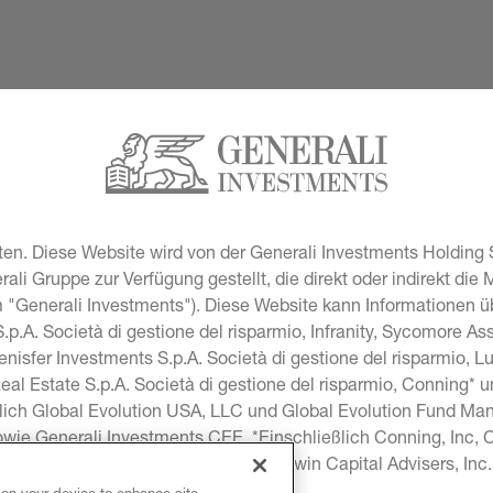
en. Diese Website wird von der Generali Investments Holding S
i Gruppe zur Verfügung gestellt, die direkt oder indirekt die 
"Generali Investments"). Diese Website kann Informationen übe
p.A. Società di gestione del risparmio, Infranity, Sycomore A
lenisfer Investments S.p.A. Società di gestione del risparmio, 
Real Estate S.p.A. Società di gestione del risparmio, Conning* 
lich Global Evolution USA, LLC und Global Evolution Fund Man
sowie Generali Investments CEE. *Einschließlich Conning, Inc
onning Investment Products, Inc, Goodwin Capital Advisers, In