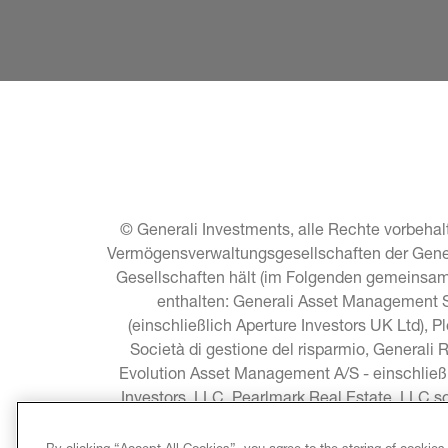
© Generali Investments, alle Rechte vorbehalt
Vermögensverwaltungsgesellschaften der General
Gesellschaften hält (im Folgenden gemeinsam 
enthalten: Generali Asset Management S.
(einschließlich Aperture Investors UK Ltd), P
Società di gestione del risparmio, Generali 
Evolution Asset Management A/S - einschließ
Investors, LLC, Pearlmark Real Estate, LLC 
Asia Pacific Limited, C