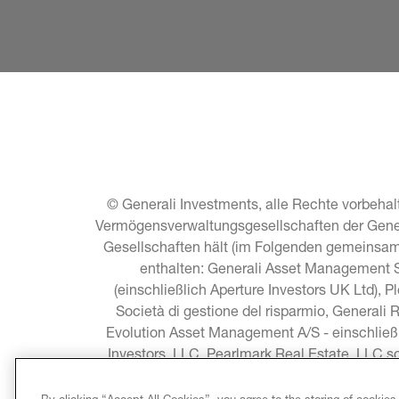
© Generali Investments, alle Rechte vorbehalt
Vermögensverwaltungsgesellschaften der General
Gesellschaften hält (im Folgenden gemeinsam 
enthalten: Generali Asset Management S.
(einschließlich Aperture Investors UK Ltd), P
Società di gestione del risparmio, Generali 
Evolution Asset Management A/S - einschließ
Investors, LLC, Pearlmark Real Estate, LLC 
Asia Pacific Limited, C