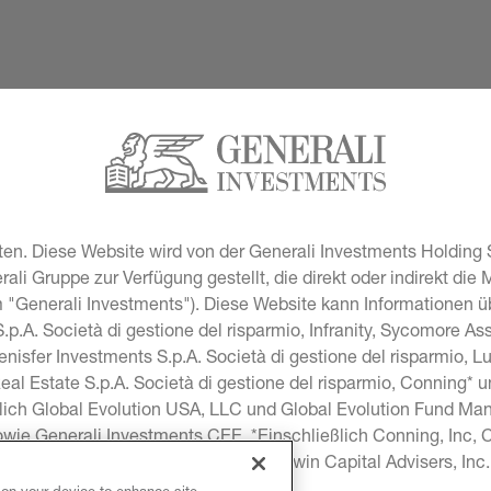
en. Diese Website wird von der Generali Investments Holding S
i Gruppe zur Verfügung gestellt, die direkt oder indirekt die 
"Generali Investments"). Diese Website kann Informationen übe
p.A. Società di gestione del risparmio, Infranity, Sycomore A
lenisfer Investments S.p.A. Società di gestione del risparmio, 
Real Estate S.p.A. Società di gestione del risparmio, Conning* 
lich Global Evolution USA, LLC und Global Evolution Fund Man
sowie Generali Investments CEE. *Einschließlich Conning, Inc
onning Investment Products, Inc, Goodwin Capital Advisers, In